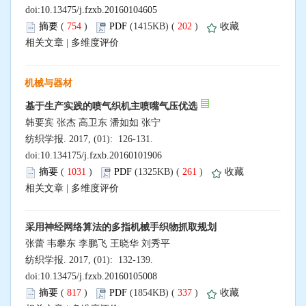
doi:
10.13475/j.fzxb.20160104605
摘要
(
754
)
PDF
(1415KB) (
202
)
收藏
相关文章
|
多维度评价
机械与器材
基于生产实践的喷气织机主喷嘴气压优选
韩要宾 张杰 高卫东 潘如如 张宁
纺织学报. 2017, (01): 126-131.
doi:
10.134175/j.fzxb.20160101906
摘要
(
1031
)
PDF
(1325KB) (
261
)
收藏
相关文章
|
多维度评价
采用神经网络算法的多指机械手织物抓取规划
张蕾 韦攀东 李鹏飞 王晓华 刘秀平
纺织学报. 2017, (01): 132-139.
doi:
10.13475/j.fzxb.20160105008
摘要
(
817
)
PDF
(1854KB) (
337
)
收藏