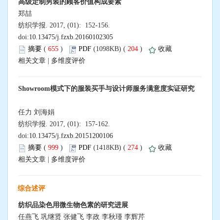
高级定制男装的顾客价值构成要素
郑喆
纺织学报. 2017, (01): 152-156.
doi:
10.13475/j.fzxb.20160102305
摘要
(
655
)
PDF
(1098KB) (
204
)
收藏
相关文章
|
多维度评价
Showroom模式下的服装买手与设计师服务满意度实证研究
任力 刘海娟
纺织学报. 2017, (01): 157-162.
doi:
10.13475/j.fzxb.20151200106
摘要
(
999
)
PDF
(1418KB) (
274
)
收藏
相关文章
|
多维度评价
综合述评
纺织品染色用微生物色素的研究进展
任燕飞 巩继贤 张健飞 李政 李秋瑾 李辉芹