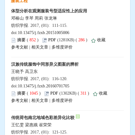
服装工程
体型分析在观测服装号型适应性上的应用
邓椿山 李琴 周莉 张龙琳
纺织学报. 2017, (01): 111-115.
doi:
10.13475/j.fzxb.20151005006
摘要
(
852
)
PDF
(1281KB) (
286
)
收藏
参考文献
|
相关文章
|
多维度评价
汉族传统服饰中同形异义图案的辨析
王晓予 高卫东
纺织学报. 2017, (01): 116-120.
doi:
10.13475/j.fzxb.20160701705
摘要
(
1045
)
PDF
(1302KB) (
311
)
收藏
参考文献
|
相关文章
|
多维度评价
传统荷包南北地域色彩差异化比较
王忆雯 梁惠娥 崔荣荣
纺织学报. 2017, (01): 121-125.