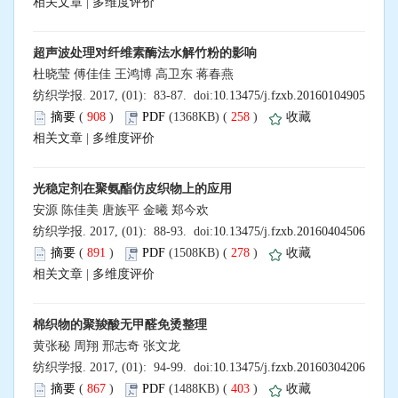
相关文章
|
多维度评价
超声波处理对纤维素酶法水解竹粉的影响
杜晓莹 傅佳佳 王鸿博 高卫东 蒋春燕
纺织学报. 2017, (01): 83-87. doi:
10.13475/j.fzxb.20160104905
摘要
(
908
)
PDF
(1368KB) (
258
)
收藏
相关文章
|
多维度评价
光稳定剂在聚氨酯仿皮织物上的应用
安源 陈佳美 唐族平 金曦 郑今欢
纺织学报. 2017, (01): 88-93. doi:
10.13475/j.fzxb.20160404506
摘要
(
891
)
PDF
(1508KB) (
278
)
收藏
相关文章
|
多维度评价
棉织物的聚羧酸无甲醛免烫整理
黄张秘 周翔 邢志奇 张文龙
纺织学报. 2017, (01): 94-99. doi:
10.13475/j.fzxb.20160304206
摘要
(
867
)
PDF
(1488KB) (
403
)
收藏