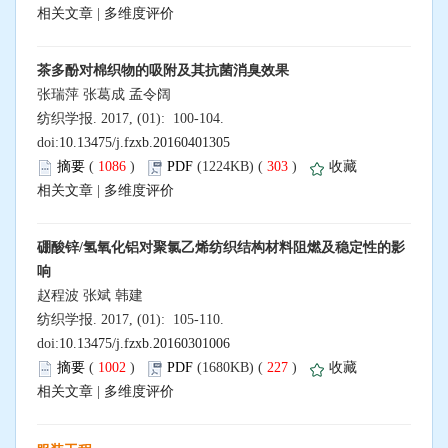
相关文章
|
多维度评价
茶多酚对棉织物的吸附及其抗菌消臭效果
张瑞萍 张葛成 孟令阔
纺织学报. 2017, (01): 100-104.
doi:
10.13475/j.fzxb.20160401305
摘要
(
1086
)
PDF
(1224KB) (
303
)
收藏
相关文章
|
多维度评价
硼酸锌/氢氧化铝对聚氯乙烯纺织结构材料阻燃及稳定性的影
响
赵程波 张斌 韩建
纺织学报. 2017, (01): 105-110.
doi:
10.13475/j.fzxb.20160301006
摘要
(
1002
)
PDF
(1680KB) (
227
)
收藏
相关文章
|
多维度评价