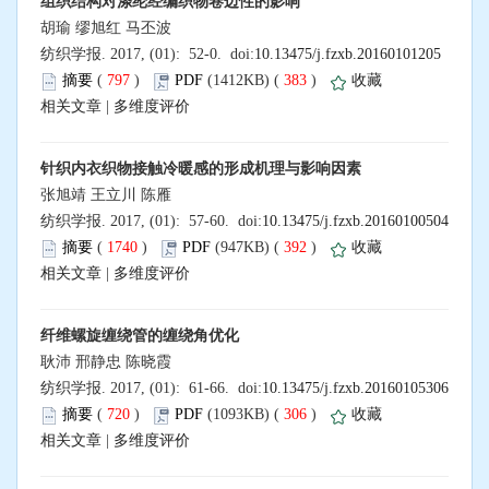
组织结构对涤纶经编织物卷边性的影响
胡瑜 缪旭红 马丕波
纺织学报. 2017, (01): 52-0. doi:
10.13475/j.fzxb.20160101205
摘要
(
797
)
PDF
(1412KB) (
383
)
收藏
相关文章
|
多维度评价
针织内衣织物接触冷暖感的形成机理与影响因素
张旭靖 王立川 陈雁
纺织学报. 2017, (01): 57-60. doi:
10.13475/j.fzxb.20160100504
摘要
(
1740
)
PDF
(947KB) (
392
)
收藏
相关文章
|
多维度评价
纤维螺旋缠绕管的缠绕角优化
耿沛 邢静忠 陈晓霞
纺织学报. 2017, (01): 61-66. doi:
10.13475/j.fzxb.20160105306
摘要
(
720
)
PDF
(1093KB) (
306
)
收藏
相关文章
|
多维度评价