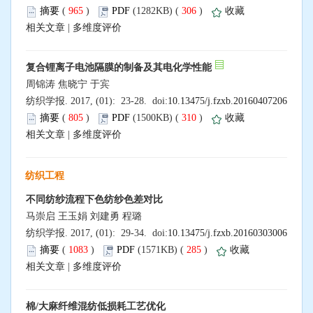
摘要
(
965
)
PDF
(1282KB) (
306
)
收藏
相关文章
|
多维度评价
复合锂离子电池隔膜的制备及其电化学性能
周锦涛 焦晓宁 于宾
纺织学报. 2017, (01): 23-28. doi:
10.13475/j.fzxb.20160407206
摘要
(
805
)
PDF
(1500KB) (
310
)
收藏
相关文章
|
多维度评价
纺织工程
不同纺纱流程下色纺纱色差对比
马崇启 王玉娟 刘建勇 程璐
纺织学报. 2017, (01): 29-34. doi:
10.13475/j.fzxb.20160303006
摘要
(
1083
)
PDF
(1571KB) (
285
)
收藏
相关文章
|
多维度评价
棉/大麻纤维混纺低损耗工艺优化