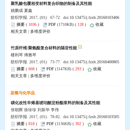
聚乳酸包覆相变材料复合织物的制备及其性能
姚鹏成 夏鑫
纺织学报. 2017, (01): 67-72. doi:
10.13475/j.fzxb.20160103406
摘要
(
1036
)
PDF
(1710KB) (
128
)
收藏
相关文章
|
多维度评价
竹原纤维/聚氨酯复合材料的隔音性能
楼利琴 傅雅琴
纺织学报. 2017, (01): 73-77. doi:
10.13475/j.fzxb.20160400805
摘要
(
668
)
PDF
(1147KB) (
293
)
收藏
相关文章
|
多维度评价
染整与化学品
磺化改性辛烯基琥珀酸淀粉酯浆料的制备及其性能
张朝辉 徐珍珍 刘新华 李伟
纺织学报. 2017, (01): 78-82. doi:
10.13475/j.fzxb.20160103505
摘要
(
818
)
PDF
(1136KB) (
302
)
收藏